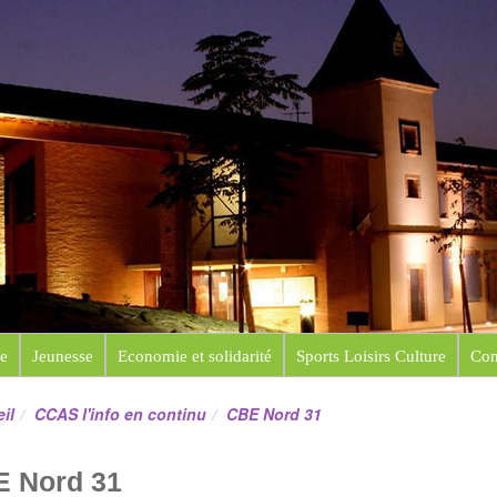
e de Saint-Sauveur
e
Jeunesse
Economie et solidarité
Sports Loisirs Culture
Con
il
CCAS l'info en continu
CBE Nord 31
 Nord 31