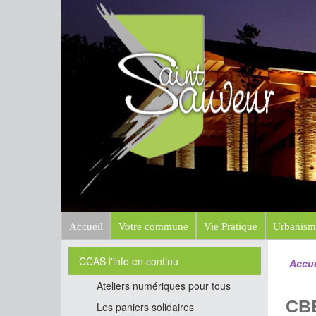
Mairi
Site officiel
Accueil
Votre commune
Vie Pratique
Urbanism
CCAS l'info en continu
Accue
Ateliers numériques pour tous
CBE
Les paniers solidaires