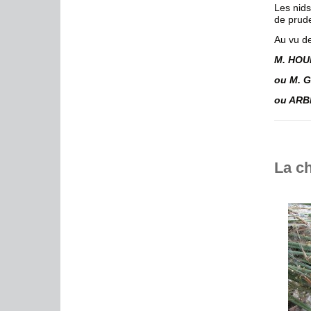
Les nids
de prude
Au vu de
M. HOUL
ou M. G
ou ARB
La ch