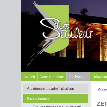
Mairi
Site officiel
Accueil
Votre commune
Vie Pratique
Urbanism
Vos démarches administratives
Accue
Environnement
ZE
Ordures ménagères - tri sélectif