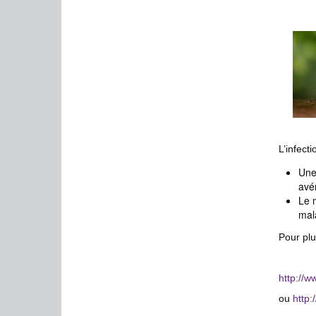
L’infect
Une
avé
Le m
mal
Pour plu
http://w
ou
http: