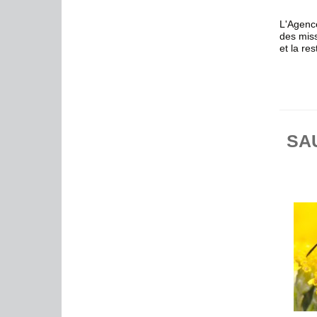
L'Agence
des miss
et la re
SA