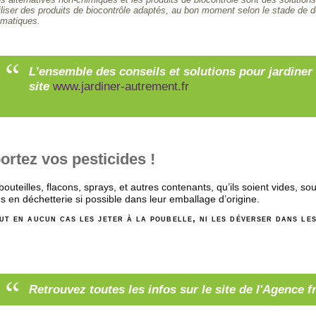
s alternatives non-chimiques et les produits de biocontrôle sont des solutions
iliser des produits de biocontrôle adaptés, au bon moment selon le stade de 
imatiques.
L’ensemble des conseils et solutions pour jardiner 
site
www.jardiner-autrement.fr
ortez vos pesticides !
bouteilles, flacons, sprays, et autres contenants, qu’ils soient vides, so
s en déchetterie si possible dans leur emballage d’origine.
aut en aucun cas les jeter à la poubelle, ni les déverser dans les
Retrouvez toutes les infos sur le site de l'Agence f