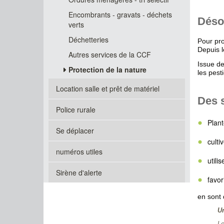
Encombrants - gravats - déchets
Désor
verts
Déchetteries
Pour pro
Depuis l
Autres services de la CCF
Issue de
Protection de la nature
les pest
Location salle et prêt de matériel
Des s
Police rurale
Plant
Se déplacer
culti
numéros utiles
utili
Sirène d'alerte
favor
en sont
Un