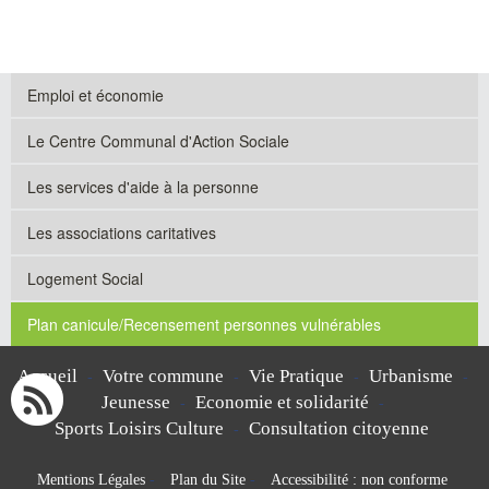
Emploi et économie
Le Centre Communal d'Action Sociale
Les services d'aide à la personne
Les associations caritatives
Logement Social
Plan canicule/Recensement personnes vulnérables
Accueil
Votre commune
Vie Pratique
Urbanisme
-
-
-
-
Jeunesse
Economie et solidarité
-
-
Sports Loisirs Culture
Consultation citoyenne
-
Mentions Légales
-
Plan du Site
-
Accessibilité : non conforme