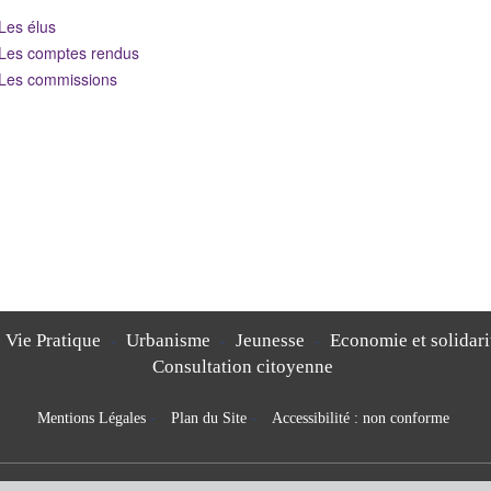
Les élus
Les comptes rendus
Les commissions
Vie Pratique
Urbanisme
Jeunesse
Economie et solidari
-
-
-
Consultation citoyenne
Mentions Légales
-
Plan du Site
-
Accessibilité : non conforme