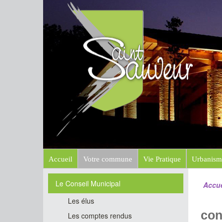
Mairi
Site officiel
Accueil
Votre commune
Vie Pratique
Urbanism
Le Conseil Municipal
Accue
Les élus
con
Les comptes rendus