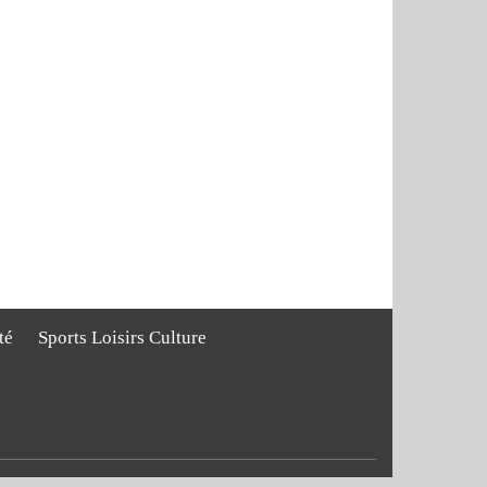
té
Sports Loisirs Culture
-
-