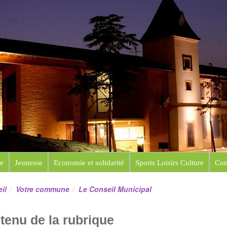
e de Saint-Sauveur
e
Jeunesse
Economie et solidarité
Sports Loisirs Culture
Con
il
Votre commune
Le Conseil Municipal
tenu de la rubrique