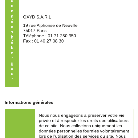
d
o
n
n
OXYD S.A.R.L
é
19 rue Alphonse de Neuville
e
75017 Paris
s
Téléphone : 01 71 250 350
h
Fax : 01 40 27 08 30
é
b
e
r
g
e
u
r
Informations générales
Nous nous engageons à préserver votre vie
privée et à respecter les droits des utilisateurs
de ce site. Nous collectons uniquement les
données personnelles fournies volontairement
lors de l'utilisation des services du site. Nous