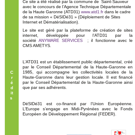
Ce site a été réalisé par la commune de Saint-Sauveur
avec le concours de l’Agence Technique Départementale
de la Haute Garonne (ATD31)
www.atd1.fr
dans le cadre
de sa mission « DéSIDé31 » (Déploiement de Sites
Internet et Dématérialisation).
Le site est géré par la plateforme de création de sites
internet, développée pour l’ATD31 par la
société
ANYWARE SERVICES
; il fonctionne avec le
CMS AMETYS.
L’ATD31 est un établissement public départemental, créé
par le Conseil Départemental de la Haute-Garonne en
1985, qui accompagne les collectivités locales de la
C
Haute-Garonne dans leur gestion locale. Il est financé
r
par le Conseil Départemental de la Haute-Garonne ainsi
é
que par ses adhérents.
d
it
s
DéSIDé31 est co-financé par l’Union Européenne.
L’Europe s’engage en Midi-Pyrénées avec le Fonds
Européen de Développement Régional (FEDER).