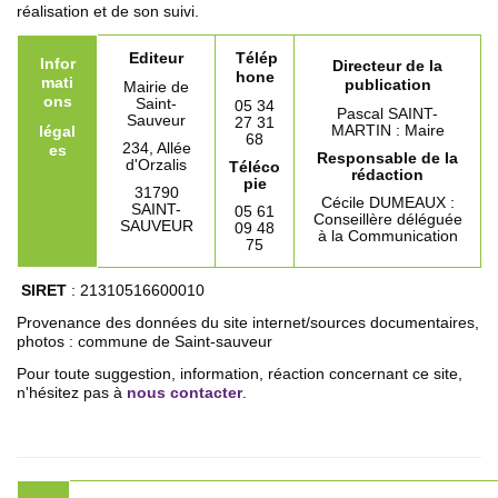
réalisation et de son suivi.
Editeur
Télép
Infor
Directeur de la
hone
mati
publication
Mairie de
ons
Saint-
05 34
Pascal SAINT-
Sauveur
27 31
MARTIN : Maire
légal
68
234, Allée
es
Responsable de la
d'Orzalis
Téléco
rédaction
pie
31790
Cécile DUMEAUX :
SAINT-
05 61
Conseillère déléguée
SAUVEUR
09 48
à la Communication
75
SIRET
: 21310516600010
Provenance des données du site internet/sources documentaires,
photos : commune de Saint-sauveur
Pour toute suggestion, information, réaction concernant ce site,
n'hésitez pas à
nous contacter
.