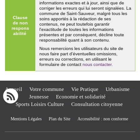
informations exactes et à jour, ainsi que de
corriger les erreurs qui lui seront signalées. La
commune de Saint-Sauveur, malgré tous les
Clause
soins apportés à la rédaction de ses
de non
contenus, ne peut toutefois garantir
respons
l'exactitude de toutes les informations
abilité
présentes et par conséquent, décline toute
responsabilité quant à son contenu.
Nous remercions les utilisateurs du site de
nous faire part d'éventuelles omissions,
erreurs ou corrections, en utilisant le
formulaire de contact
nous contacter
.
Accueil
Votre commune
Vie Pratique
Urbanisme
-
-
-
-
Jeunesse
Economie et solidarité
-
-
Sports Loisirs Culture
Consultation citoyenne
-
Mentions Légales
-
Plan du Site
-
Accessibilité : non conforme