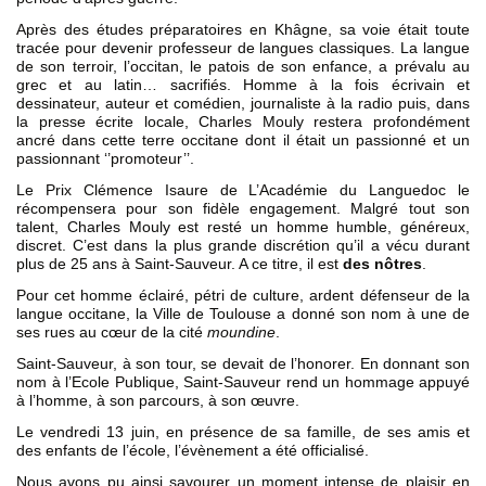
Après des études préparatoires en Khâgne, sa voie était toute
tracée pour devenir professeur de langues classiques. La langue
de son terroir, l’occitan, le patois de son enfance, a prévalu au
grec et au latin… sacrifiés. Homme à la fois écrivain et
dessinateur, auteur et comédien, journaliste à la radio puis, dans
la presse écrite locale, Charles Mouly restera profondément
ancré dans cette terre occitane dont il était un passionné et un
passionnant ‘’promoteur’’.
Le Prix Clémence Isaure de L’Académie du Languedoc le
récompensera pour son fidèle engagement. Malgré tout son
talent, Charles Mouly est resté un homme humble, généreux,
discret. C’est dans la plus grande discrétion qu’il a vécu durant
plus de 25 ans à Saint-Sauveur. A ce titre, il est
des nôtres
.
Pour cet homme éclairé, pétri de culture, ardent défenseur de la
langue occitane, la Ville de Toulouse a donné son nom à une de
ses rues au cœur de la cité
moundine
.
Saint-Sauveur, à son tour, se devait de l’honorer. En donnant son
nom à l’Ecole Publique, Saint-Sauveur rend un hommage appuyé
à l’homme, à son parcours, à son œuvre.
Le vendredi 13 juin, en présence de sa famille, de ses amis et
des enfants de l’école, l’évènement a été officialisé.
Nous avons pu ainsi savourer un moment intense de plaisir en