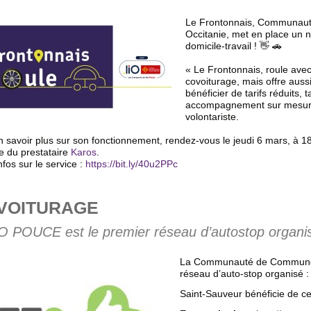
Le Frontonnais, Communaut
Occitanie, met en place un n
domicile-travail ! 👋 🚗
« Le Frontonnais, roule avec
covoiturage, mais offre auss
bénéficier de tarifs réduits,
accompagnement sur mesure p
volontariste.
en savoir plus sur son fonctionnement, rendez-vous le jeudi 6 mars, à 1
e du prestataire
Karos
.
nfos sur le service :
https://bit.ly/40u2PPc
VOITURAGE
 POUCE est le premier réseau d’autostop organi
La Communauté de Communes d
réseau d’auto-stop organis
Saint-Sauveur bénéficie de ce s