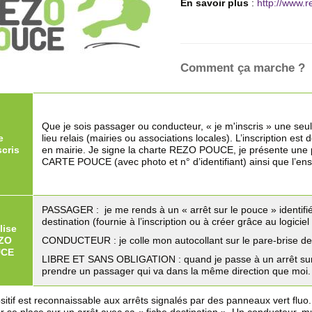
En savoir plus
:
http://www.r
Comment ça marche ?
Que je sois passager ou conducteur, « je m'inscris » une seul
e
lieu relais (mairies ou associations locales). L’inscription est 
scris
en mairie. Je signe la charte REZO POUCE, je présente une pi
CARTE POUCE (avec photo et n° d’identifiant) ainsi que l’ense
PASSAGER : je me rends à un « arrêt sur le pouce » identifié
destination (fournie à l’inscription ou à créer grâce au logiciel 
lise
ZO
CONDUCTEUR : je colle mon autocollant sur le pare-brise de
UCE
LIBRE ET SANS OBLIGATION : quand je passe à un arrêt sur 
prendre un passager qui va dans la même direction que moi.
sitif est reconnaissable aux arrêts signalés par des panneaux vert fluo