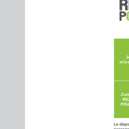
J
m'in
J'uti
RE
PO
Le dispo