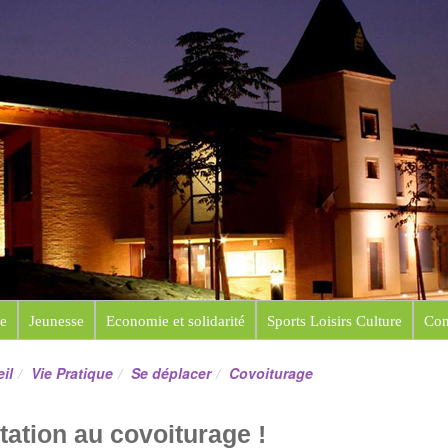
e de Saint-Sauveur
e
Jeunesse
Economie et solidarité
Sports Loisirs Culture
Con
il
Vie Pratique
Se déplacer
Covoiturage
itation au covoiturage !