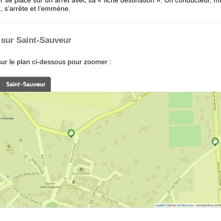
 se place sur un arrêt avec sa « fiche destination ». Un conducteur
n, s’arrête et l’emmène.
 sur Saint-Sauveur
ur le plan ci-dessous pour zoomer :