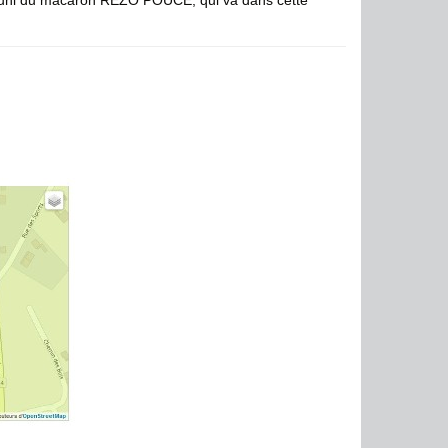
, muni du macaron REZO POUCE, qui va dans cette