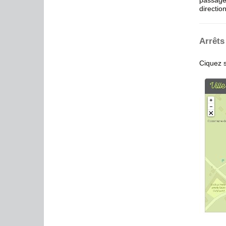
passager
directio
Arrêts
Ciquez s