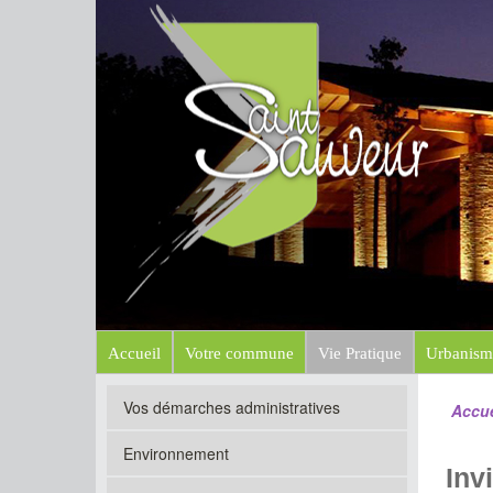
Mairi
Site officiel
Accueil
Votre commune
Vie Pratique
Urbanism
Vos démarches administratives
Accue
Environnement
Inv