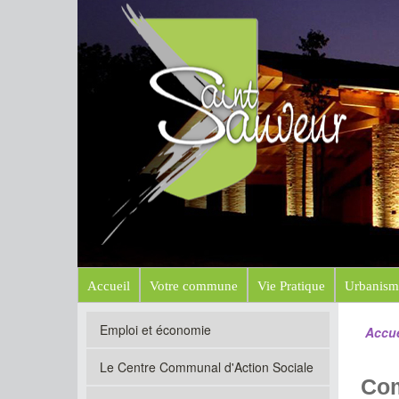
Mairi
Site officiel
Accueil
Votre commune
Vie Pratique
Urbanism
Emploi et économie
Accue
Le Centre Communal d'Action Sociale
Com