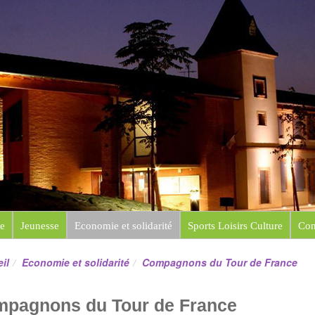
e de Saint-Sauveur
e
Jeunesse
Economie et solidarité
Sports Loisirs Culture
Con
il
Economie et solidarité
Compagnons du Tour de France
pagnons du Tour de France