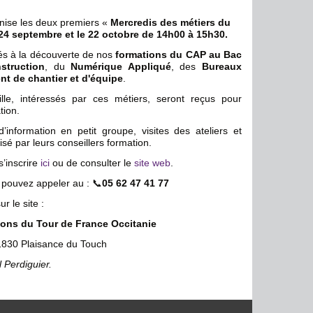
nise
les deux premiers «
Mercredis des métiers du
 24 septembre et le 22 octobre de 14h00 à 15h30.
és à la découverte de nos
formations du CAP au Bac
struction
, du
Numérique Appliqué
, des
Bureaux
t de chantier et d'équipe
.
lle, intéressés par ces métiers, seront reçus pour
tion.
’information en petit groupe, visites des ateliers et
 par leurs conseillers formation.
s’inscrire
ici
ou de consulter le
site web
.
 pouvez appeler au : 📞
05 62 47 41 77
ur le site :
s du Tour de France Occitanie
31830 Plaisance du Touch
 Perdiguier.