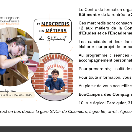
Le Centre de formation orga
Bâtiment
» de la rentrée
le
Ces mercredis sont consacr
+2
aux métiers de la
Con
d'Études
et de l'
Encadremen
Les candidats et leur fami
élaborer leur projet de forma
Au programme
: séances d
accompagnement personnalisé
Pour prendre rdv, il suffit de 
Pour toute information, vous
Au plaisir de vous accueillir s
EcoCampus des Compagnon
10, rue Agricol Perdiguier, 
rect en bus depuis la gare SNCF de Colomiers, Ligne 55, arrêt : Agricol